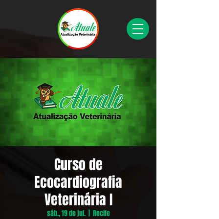
Curso de
Ecocardiografia
Veterinária I
sáb., 19 de jul.
  |  
Recife