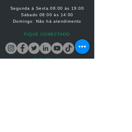
Segunda à Sexta
08:00 às 19:00
Sábado 08:00 às 14:00
Domingo: Não há atendimento
FIQUE CONECTADO
PARCERIAS
Atuale Cursos de Atualização Veterinária LTDA.
CNPJ:
46.142.093
/0001-90 - R. Padre Giordano, 169 -
Boa Viagem, Recife - PE,
51021-490
• Politica de Cancelamento •