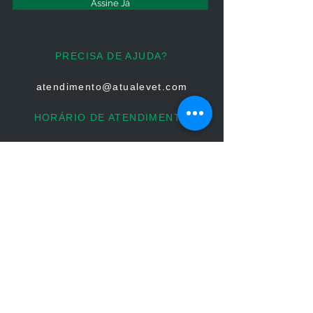
Assine Já
PRECISA DE AJUDA?
atendimento@atualevet.com
HORÁRIO DE ATENDIMENTO
Segunda à Sexta
08:00 às 19:00
Sábado 08:00 às 14:00
Domingo: Não há atendimento
FIQUE CONECTADO
PARCERIAS