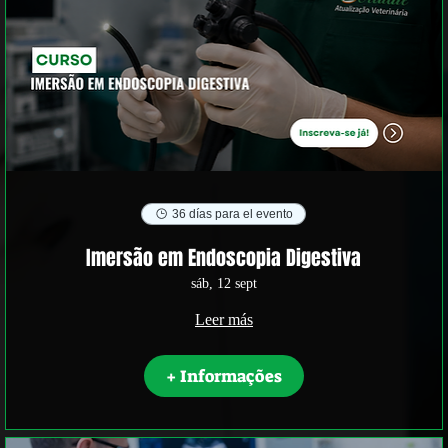
36 días para el evento
Imersão em Endoscopia Digestiva
sáb, 12 sept
Leer más
+ Informações