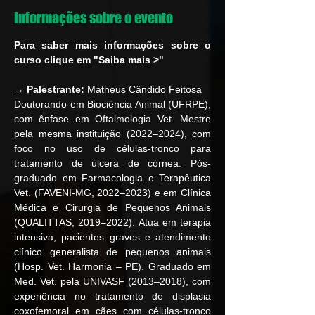
Informações sobre o evento
Para saber mais informações sobre o 
curso clique em "Saiba mais >"
→ Palestrante:
 Matheus Cândido Feitosa
Doutorando em Biociência Animal (UFRPE), 
com ênfase em Oftalmologia Vet. Mestre 
pela mesma instituição (2022–2024), com 
foco no uso de células-tronco para 
tratamento de úlcera de córnea. Pós-
graduado em Farmacologia e Terapêutica 
Vet. (FAVENI-MG, 2022–2023) e em Clínica 
Médica e Cirurgia de Pequenos Animais 
(QUALITTAS, 2019–2022). Atua em terapia 
intensiva, pacientes graves e atendimento 
clínico generalista de pequenos animais 
(Hosp. Vet. Harmonia – PE). Graduado em 
Med. Vet. pela UNIVASF (2013–2018), com 
experiência no tratamento de displasia 
coxofemoral em cães com células-tronco 