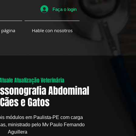
Faça o login
 página
Hable con nosotros
Atuale Atualização Veterinária
assonografia Abdominal
Cães e Gatos
ois módulos em Paulista-PE com carga
las, ministrado pelo Mv Paulo Fernando
Aguillera