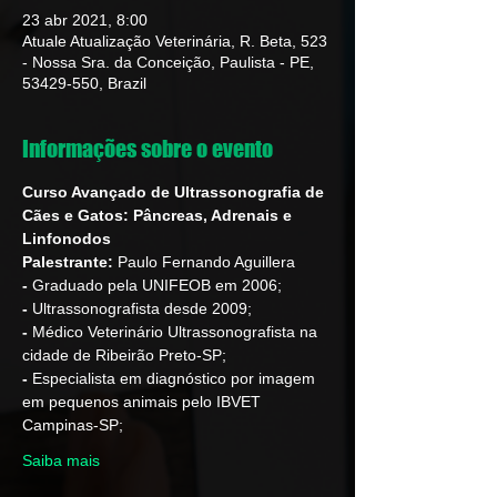
23 abr 2021, 8:00
Atuale Atualização Veterinária, R. Beta, 523
- Nossa Sra. da Conceição, Paulista - PE,
53429-550, Brazil
Informações sobre o evento
Curso Avançado de Ultrassonografia de 
Cães e Gatos: Pâncreas, Adrenais e 
Linfonodos
Palestrante:
 Paulo Fernando Aguillera
-
 Graduado pela UNIFEOB em 2006;
-
 Ultrassonografista desde 2009;
-
 Médico Veterinário Ultrassonografista na 
cidade de Ribeirão Preto-SP;
-
 Especialista em diagnóstico por imagem 
em pequenos animais pelo IBVET 
Campinas-SP;
Saiba mais