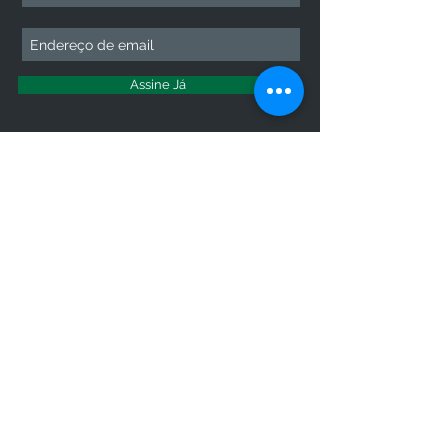
Assine Já
PRECISA DE AJUDA?
atendimento@atualevet.com
HORÁRIO DE ATENDIMENTO
Segunda à Sexta
08:00 às 19:00
Sábado 08:00 às 14:00
Domingo: Não há atendimento
FIQUE CONECTADO