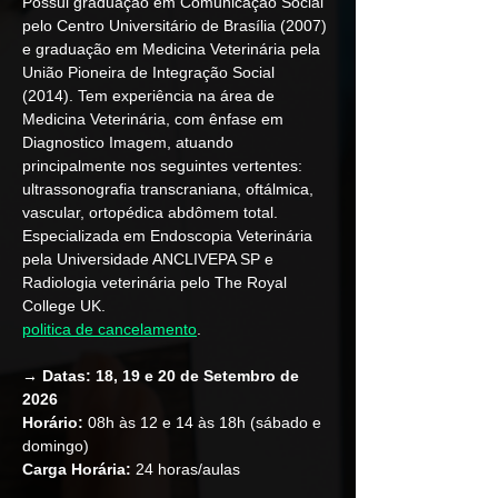
Possui graduação em Comunicação Social 
pelo Centro Universitário de Brasília (2007) 
e graduação em Medicina Veterinária pela 
União Pioneira de Integração Social 
(2014). Tem experiência na área de 
Medicina Veterinária, com ênfase em 
Diagnostico Imagem, atuando 
principalmente nos seguintes vertentes: 
ultrassonografia transcraniana, oftálmica, 
vascular, ortopédica abdômem total. 
Especializada em Endoscopia Veterinária 
pela Universidade ANCLIVEPA SP e 
Radiologia veterinária pelo The Royal 
College UK.
politica de cancelamento
.  
→ Datas: 18, 19 e 20 de Setembro de 
2026
Horário: 
08h às 12 e 14 às 18h (sábado e 
domingo)
Carga Horária: 
24 horas/aulas