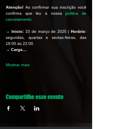
Atenção!
 Ao confirmar sua inscrição você 
confirma que leu a nossa 
politica de 
cancelamento
.  
→ Inicio:
 10 de março de 2025 | 
Horário
: 
segundas, quartas e sextas-feiras, das 
18:00 às 22:00.
→ 
Carga…
Mostrar mais
Compartilhe esse evento