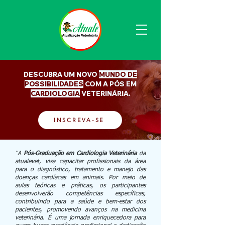
DESCUBRA UM NOVO
MUNDO DE
POSSIBILIDADES
COM A PÓS EM
CARDIOLOGIA
VETERINÁRIA.
INSCREVA-SE
"
A
Pós-Graduação em Cardiologia Veterinária
da
atualevet, visa capacitar profissionais da área
para o diagnóstico, tratamento e manejo das
doenças cardíacas em animais. Por meio de
aulas teóricas e práticas, os participantes
desenvolverão competências específicas,
contribuindo para a saúde e bem-estar dos
pacientes, promovendo avanços na medicina
veterinária. É
uma jornada enriquecedora para