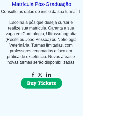
eletrocardiográfica avançadaDiscussão de casos c
Matrícula Pós-Graduação
— Ecocardiografia IConteúdo teóricoPrincípios físic
Consulte as datas de inicio da sua turma!
Recife ou João P
ultrassomEquipamentos e ajustesJanelas acústica
ecocardiográficaPlanos ecocardiográficosConteúd
Escolha a pós que deseja cursar e 
práticoPosicionamento do pacienteObtenção de 
realize sua matrícula. Garanta a sua 
vaga em Cardiologia, Ultrassonografia 
ecocardiográficasMÓDULO 5 — Ecocardiografia II
(Recife ou João Pessoa) ou Nefrologia 
teóricoModo BModo MDopplerMensurações
Veterinária. Turmas limitadas, com 
ecocardiográficasAvaliação funcional cardíacaCont
professores renomados e foco em 
práticoRealização do exame ecocardiográfico comp
prática de excelência. Novas áreas e 
laudosMÓDULO 6 — Ecocardiografia III: Avançada
novas turmas serão disponibilizadas.
teóricoDoppler tecidualStrainAvaliação da hiperten
pulmonarEcocardiografia Point-of-Care — POCUSAv
hemodinâmicaConteúdo práticoDiscussão de caso
Buy Tickets
avançadosAplicação de protocolos ecocardiográfic
completosMÓDULO 7 — Radiologia e Diagnóstico 
CardiovascularConteúdo teóricoRadiografia torácic
Size — VHSAngiografiaAngiotomografiaTomografia
computadorizadaRessonância magnética cardíac
práticoInterpretação de exames radiográficosMÓ