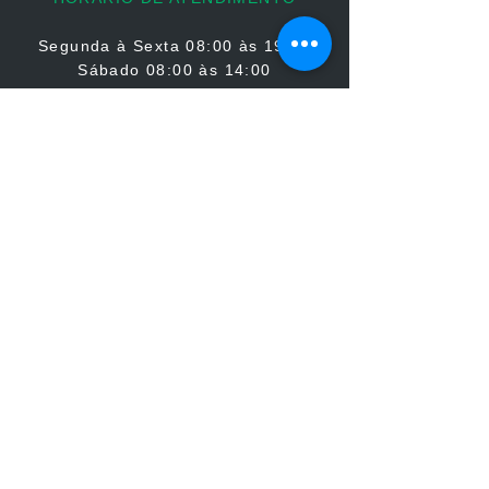
Segunda à Sexta
08:00 às 19:00
Sábado 08:00 às 14:00
Domingo: Não há atendimento
FIQUE CONECTADO
PARCERIAS
Atuale Cursos de Atualização Veterinária LTDA.
CNPJ:
46.142.093
/0001-90 - R. Padre Giordano, 169 -
Boa Viagem, Recife - PE,
51021-490
• Politica de Cancelamento •