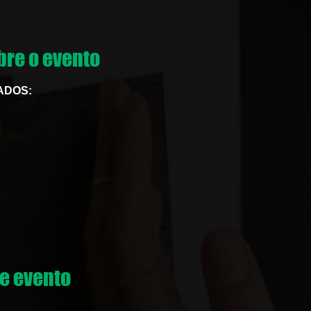
re o evento
ADOS:
e evento