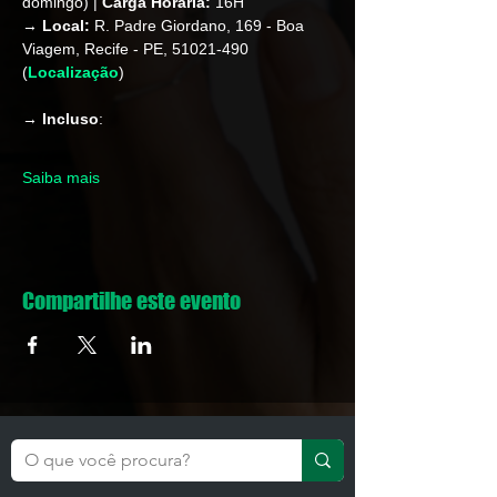
domingo) | 
Carga Horária: 
16H
→ 
Local:
 R. Padre Giordano, 169 - Boa 
Viagem, Recife - PE, 51021-490 
(
Localização
)
→ 
Incluso
: 
Saiba mais
Compartilhe este evento