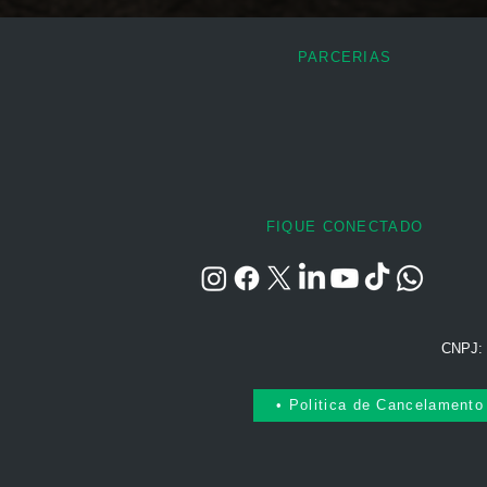
- Transferência Bancária/D
PARCERIAS
Para mais dúvidas e esclar
Poderemos corrigir e alte
suficiente. Se for adiado
de reembolso acesse a pá
Observações:
FIQUE CONECTADO
- Tem alguma dúvida de com
- Alunos e ex-alunos Atual
- Ao confirmar sua inscriçã
- Este é um curso livre e e
Decreto nº 5154 e normas 
CNPJ: 
• Politica de Cancelamento