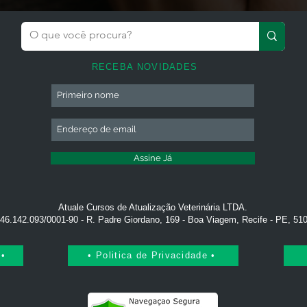
epósito Bancário
ecimentos: acesse a página de "Entre em Contato Conosco"
RECEBA NOVIDADES
rar quaisquer informações e adiar ou cancelar o evento se
, informaremos os inscritos sobre novas datas, para saber m
gina de politica de cancelamento no rodapé da página.
o se increver? Acesse a página de ajuda.
Assine Já
e possuem 5% de desconto (entre em contato conosco antes da i
o você confirma que leu a nossa Politica de Cancelamento.
stá em conformidade com a legislação, art. 205 e 206 da Constitu
Atuale Cursos de Atualização Veterinária LTDA.
da Resolução CNE nº 04/99 - MEC.
46.142.093/0001-90 - R. Padre Giordano, 169 - Boa Viagem, Recife - PE, 51
 •
• Politica de Privacidade •