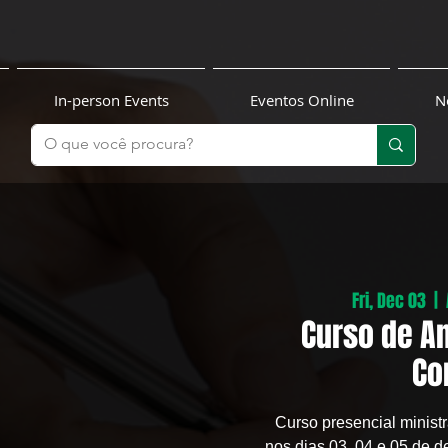
In-person Events
Eventos Online
N
Fri, Dec 03
  |  
Curso de A
Co
Curso presencial minis
nos dias 03, 04 e 05 de 