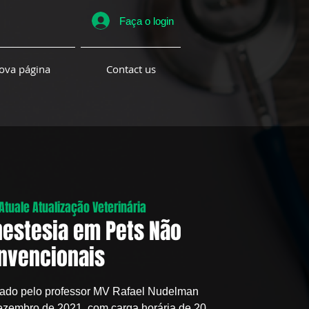
Faça o login
ova página
Contact us
Atuale Atualização Veterinária
nestesia em Pets Não
nvencionais
trado pelo professor MV Rafael Nudelman
dezembro de 2021, com carga horária de 20