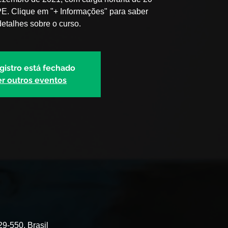
PE. Clique em "+ Informações" para saber
etalhes sobre o curso.
gistro está fechado
er outros eventos
29-550, Brasil