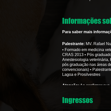
Informações sob
Para saber mais informaç
Palestrante:
MV. Rafael N
• Formado em medicina vete
CRAS 2013 • Pós graduado em
Anestesiologia veterinária,
pós graduação nas áreas de
convencionais) • Palestrante
Lagoa e Prosilvestres
Atenção:
Ao confirmar sua 
→
Conteúdo do curso:
Ingressos
Identificação das prin