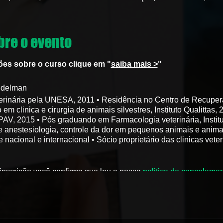
re o evento
ões sobre o curso clique em "
saiba mais >
"
udelman
rinária pela UNESA, 2011 • Residência no Centro de Recupera
 clinica e cirurgia de animais silvestres, Instituto Qualittas
 PAV, 2015 • Pós graduando em Farmacologia veterinária, Institu
 anestesiologia, controle da dor em pequenos animais e animais
 nacional e internacional • Sócio proprietário das clinicas veter
inscrição você confirma que leu a nossa
politica de cancelame
cipais espécies;