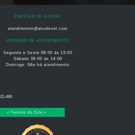
PRECISA DE AJUDA?
atendimento@atualevet.com
 não houver quórum
ais sobre nossa política
HORÁRIO DE ATENDIMENTO
Segunda à Sexta
08:00 às 19:00
Sábado 08:00 às 14:00
Domingo: Não há atendimento
nscrição).
ição Federal, Lei nº 9394,
021-490
• Termos do Site •